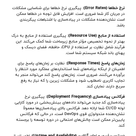
نرخ خطاها
(Error Rates)
:
پیگیری نرخ خطاها برای شناسایی مشکلات
در جریان کار شما ضروری است. افزایش قابل توجه در خطاها ممکن
است نشان‌دهنده مشکلات در پیاده‌سازی یا اشتباهات پیکربندی
باشد.
استفاده از منابع
(Resource Use)
:
پیگیری استفاده از منابع به درک
بهتر از نحوه تخصیص مؤثر منابع زیرساخت شما کمک می‌کند. این
فرآیند شامل نظارت بر استفاده از CPU، حافظه، فضای دیسک و
پهنای باند شبکه سیستم شما است.
زمان‌های پاسخ
(Response Times)
:
نظارت بر زمان‌های پاسخ برای
اطمینان از اینکه برنامه‌های شما استانداردهای عملکرد مورد انتظار را
برآورده می‌کنند، ضروری است. زمان‌های پاسخ کند می‌تواند منجر به
تجارب کاربری نامطلوب شود و مشکلات زیرین را که نیاز به رفع
سریع دارند، نمایان کند.
فرکانس پیاده‌سازی
(Deployment Frequency)
:
پیگیری نرخ
پیاده‌سازی کد جدید می‌تواند داده‌های بینش‌بخشی در مورد کارایی
لوله CI/CD شما ارائه دهد. فرکانس بالای پیاده‌سازی‌ها معمولاً
نشان‌دهنده متدولوژی قوی DevOps است، در حالی که فرکانس
پایین‌تر ممکن است چالش‌های احتمالی در دوره توسعه را برجسته
کند.
دسترس‌پذیری و زمان آنلاین
(Uptime and Availability)
:
اطمینان از