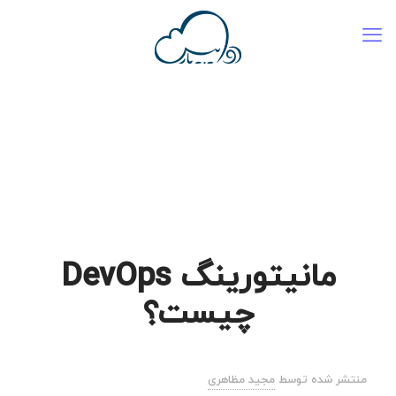
مانیتورینگ DevOps
چیست؟
منتشر شده توسط
مجید مظاهری